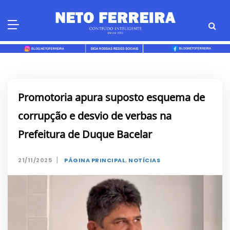
Skip
to
content
Promotoria apura suposto esquema de
corrupção e desvio de verbas na
Prefeitura de Duque Bacelar
|
21/11/2025
PÁGINA PRINCIPAL
,
NOTÍCIAS