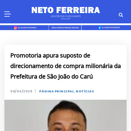
Skip
to
content
Promotoria apura suposto de
direcionamento de compra milionária da
Prefeitura de São João do Carú
|
06/04/2026
PÁGINA PRINCIPAL
,
NOTÍCIAS