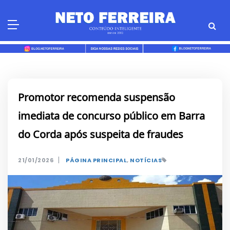
Skip
to
content
Promotor recomenda suspensão
imediata de concurso público em Barra
do Corda após suspeita de fraudes
|
21/01/2026
PÁGINA PRINCIPAL
,
NOTÍCIAS