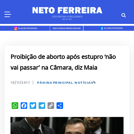
Skip
to
content
Proibição de aborto após estupro ‘não
vai passar’ na Câmara, diz Maia
|
10/11/2017
PÁGINA PRINCIPAL
,
NOTÍCIAS
WhatsApp
Facebook
Twitter
Telegram
Copy
Share
Link