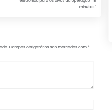
eletrônica para os alvos da operação “18
minutos”
cado.
Campos obrigatórios são marcados com
*