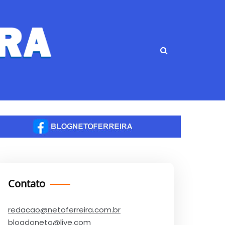
Contato
redacao@netoferreira.com.br
blogdoneto@live.com