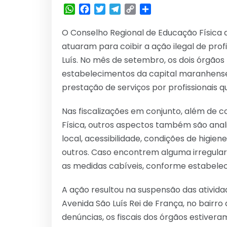
WhatsApp
Facebook
Twitter
Telegram
Copy
Share
Link
O Conselho Regional de Educação Físic
atuaram para coibir a ação ilegal de pro
Luís. No mês de setembro, os dois órgão
estabelecimentos da capital maranhense 
prestação de serviços por profissionais qu
Nas fiscalizações em conjunto, além de c
Física, outros aspectos também são anali
local, acessibilidade, condições de higie
outros. Caso encontrem alguma irregular
as medidas cabíveis, conforme estabele
A ação resultou na suspensão das ativida
Avenida São Luís Rei de França, no bairro
denúncias, os fiscais dos órgãos estiver