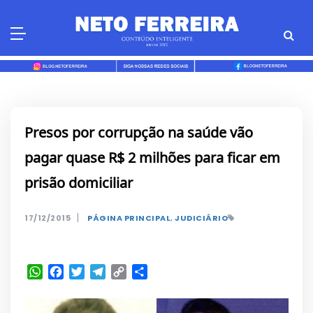
Skip
to
content
Presos por corrupção na saúde vão
pagar quase R$ 2 milhões para ficar em
prisão domiciliar
|
17/12/2015
PÁGINA PRINCIPAL
,
JUDICIÁRIO
WhatsApp
Facebook
Twitter
Telegram
Copy
Share
Link