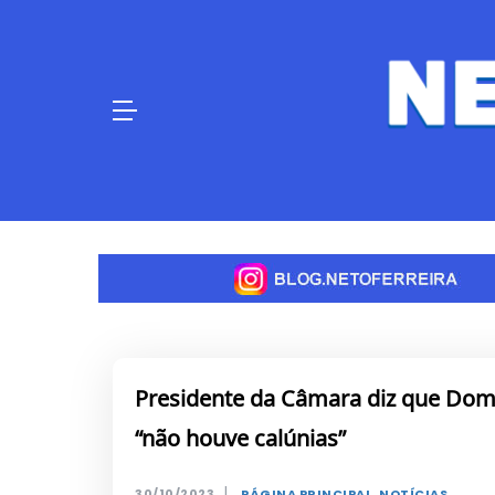
Skip
to
content
Presidente da Câmara diz que Dom
“não houve calúnias”
|
30/10/2023
PÁGINA PRINCIPAL
,
NOTÍCIAS