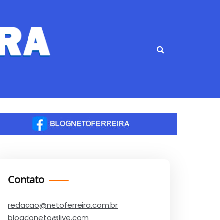
Contato
redacao@netoferreira.com.br
blogdoneto@live.com