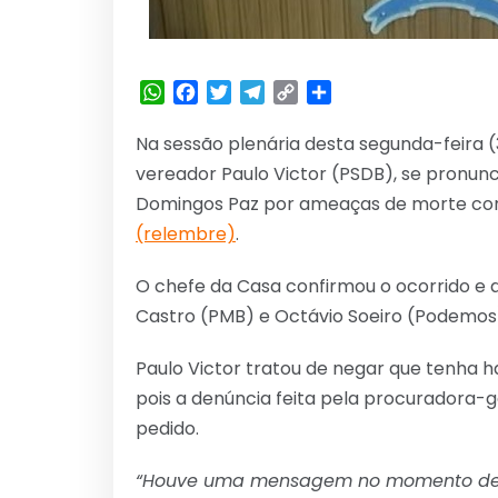
WhatsApp
Facebook
Twitter
Telegram
Copy
Share
Link
Na sessão plenária desta segunda-feira (
vereador Paulo Victor (PSDB), se pronu
Domingos Paz por ameaças de morte contra
(relembre)
.
O chefe da Casa confirmou o ocorrido e 
Castro (PMB) e Octávio Soeiro (Podemos
Paulo Victor tratou de negar que tenha 
pois a denúncia feita pela procuradora-ge
pedido.
“Houve uma mensagem no momento de d