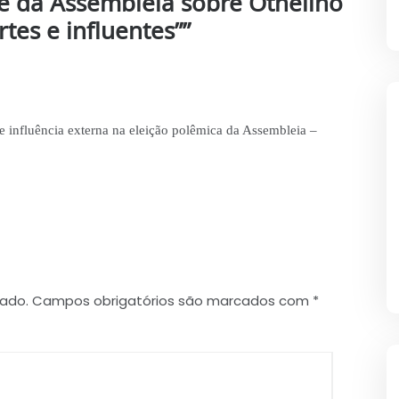
e da Assembleia sobre Othelino
tes e influentes”
”
e influência externa na eleição polêmica da Assembleia –
cado.
Campos obrigatórios são marcados com
*