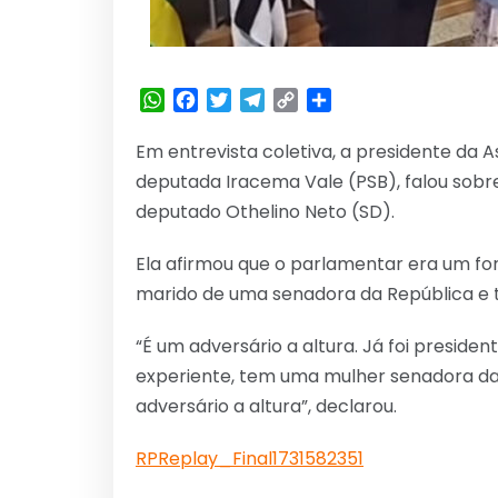
WhatsApp
Facebook
Twitter
Telegram
Copy
Share
Link
Em entrevista coletiva, a presidente da A
deputada Iracema Vale (PSB), falou sobre
deputado Othelino Neto (SD).
Ela afirmou que o parlamentar era um for
marido de uma senadora da República e t
“É um adversário a altura. Já foi presid
experiente, tem uma mulher senadora da 
adversário a altura”, declarou.
RPReplay_Final1731582351