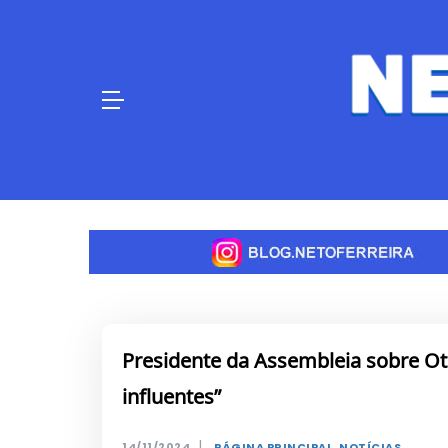
Skip
to
content
Presidente da Assembleia sobre Oth
influentes”
|
14/11/2024
PÁGINA PRINCIPAL
,
NOTÍCIAS