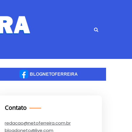
Contato
redacao@netoferreira.com.br
blogdoneto@live.com