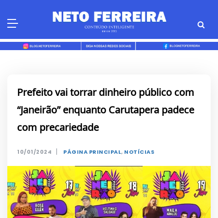
Skip
to
content
Prefeito vai torrar dinheiro público com
“Janeirão” enquanto Carutapera padece
com precariedade
|
10/01/2024
PÁGINA PRINCIPAL
,
NOTÍCIAS