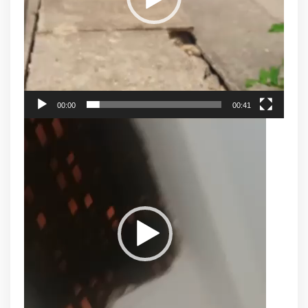
00:00
00:41
Tocador
de
vídeo