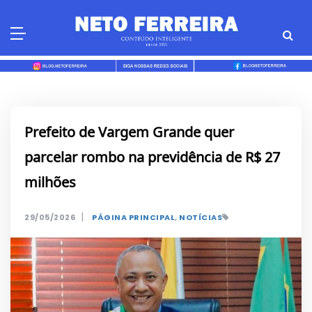
Skip
to
content
Prefeito de Vargem Grande quer
parcelar rombo na previdência de R$ 27
milhões
|
29/05/2026
PÁGINA PRINCIPAL
,
NOTÍCIAS