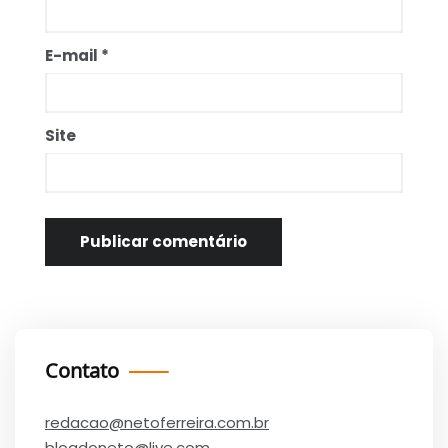
E-mail
*
Site
Contato
redacao@netoferreira.com.br
blogdoneto@live.com