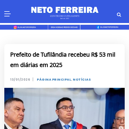
Skip
to
content
Prefeito de Tufilândia recebeu R$ 53 mil
em diárias em 2025
|
13/01/2026
PÁGINA PRINCIPAL
,
NOTÍCIAS