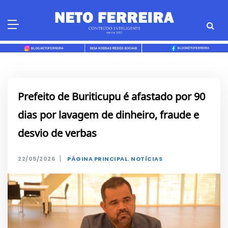
Skip
to
content
Prefeito de Buriticupu é afastado por 90
dias por lavagem de dinheiro, fraude e
desvio de verbas
|
22/05/2026
PÁGINA PRINCIPAL
,
NOTÍCIAS