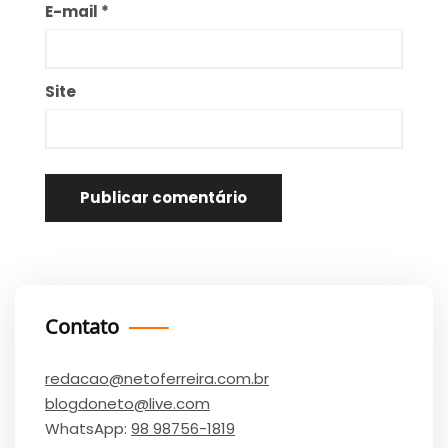
E-mail
*
Site
Contato
redacao@netoferreira.com.br
blogdoneto@live.com
WhatsApp:
98 98756-1819