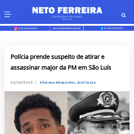
Skip
to
content
Polícia prende suspeito de atirar e
assassinar major da PM em São Luís
|
02/05/2025
PÁGINA PRINCIPAL
,
NOTÍCIAS