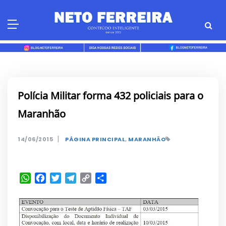
Skip
to
content
Polícia Militar forma 432 policiais para o
Maranhão
|
14/06/2015
PÁGINA PRINCIPAL
,
MARANHÃO
WhatsApp
Facebook
Twitter
Telegram
Copy
Share
Link