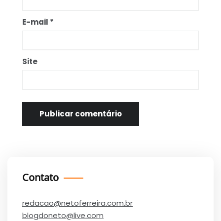
E-mail
*
Site
Contato
redacao@netoferreira.com.br
blogdoneto@live.com