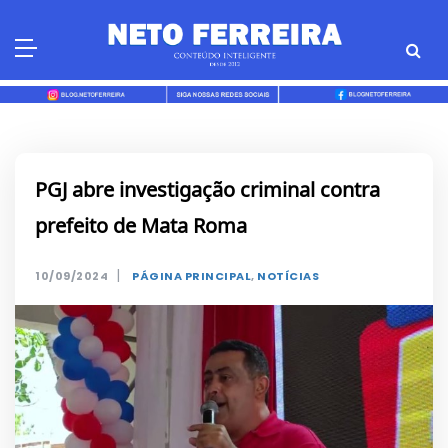
Skip
to
content
PGJ abre investigação criminal contra
prefeito de Mata Roma
|
10/09/2024
PÁGINA PRINCIPAL
,
NOTÍCIAS