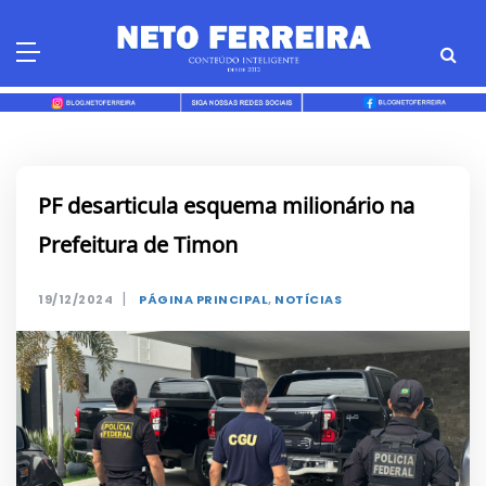
Skip
to
content
PF desarticula esquema milionário na
Prefeitura de Timon
|
19/12/2024
PÁGINA PRINCIPAL
,
NOTÍCIAS