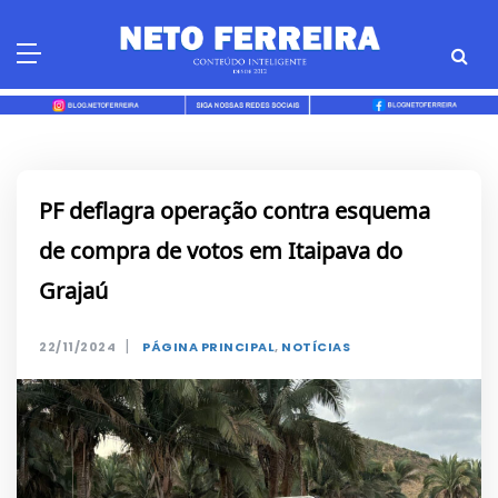
Skip
to
content
PF deflagra operação contra esquema
de compra de votos em Itaipava do
Grajaú
|
22/11/2024
PÁGINA PRINCIPAL
,
NOTÍCIAS