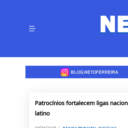
Skip
to
content
Patrocínios fortalecem ligas nacion
latino
|
09/06/2025
PÁGINA PRINCIPAL
,
NOTÍCIAS