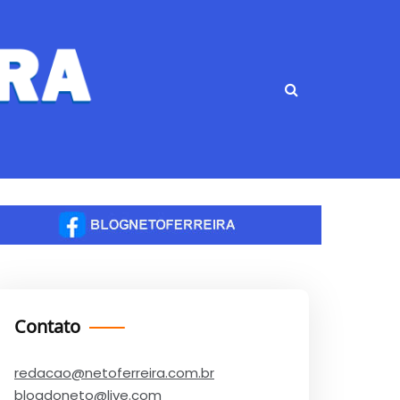
Contato
redacao@netoferreira.com.br
blogdoneto@live.com