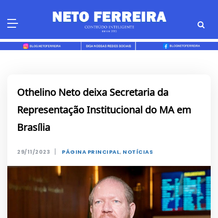
Skip
to
content
Othelino Neto deixa Secretaria da
Representação Institucional do MA em
Brasília
|
29/11/2023
PÁGINA PRINCIPAL
,
NOTÍCIAS