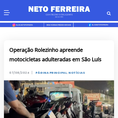
Skip
to
content
Operação Rolezinho apreende
motocicletas adulteradas em São Luís
|
07/08/2024
PÁGINA PRINCIPAL
,
NOTÍCIAS