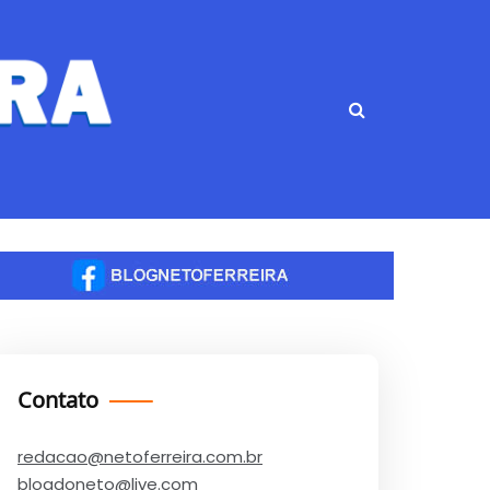
Contato
redacao@netoferreira.com.br
blogdoneto@live.com