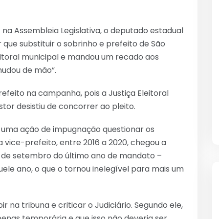
) na Assembleia Legislativa, o deputado estadual
 que substituir o sobrinho e prefeito de São
eitoral municipal e mandou um recado aos
mudou de mão”.
refeito na campanha, pois a Justiça Eleitoral
stor desistiu de concorrer ao pleito.
ós uma ação de impugnação questionar os
vice-prefeito, entre 2016 a 2020, chegou a
 14 de setembro do último ano de mandato –
ele ano, o que o tornou inelegível para mais um
r na tribuna e criticar o Judiciário. Segundo ele,
enas temporária e que isso não deveria ser