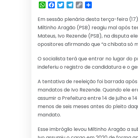
WhatsApp
Facebook
Twitter
Telegram
Copy
Share
Link
Em sessão plenária desta terça-feira (17
Miltinho Aragão (PSB) reagiu mal após ter
Mateus, Ivo Rezende (PSB), na disputa el
opositores afirmando que “a chibata só 
O socialista terá que entrar no lugar do p
indeferiu o registro de candidatura e o ge
A tentativa de reeleição foi barrada ap
mandatos de Ivo Rezende. Quando ele era 
assumir a Prefeitura entre 14 de julho e
menos de seis meses antes do pleito daqu
mandato.
Esse imbróglio levou Miltinho Aragão a subi
Ivo assumiu o cargo em 2020 de forma ap