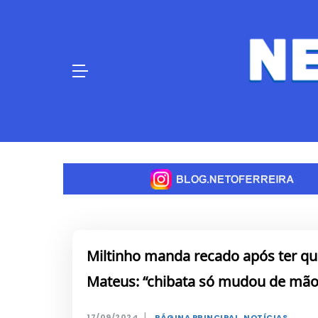
Skip
to
content
Miltinho manda recado após ter qu
Mateus: “chibata só mudou de mão
|
17/09/2024
PÁGINA PRINCIPAL
,
NOTÍCIAS