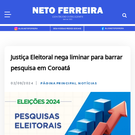
Skip
to
content
Justiça Eleitoral nega liminar para barrar
pesquisa em Coroatá
|
02/09/2024
PÁGINA PRINCIPAL
,
NOTÍCIAS