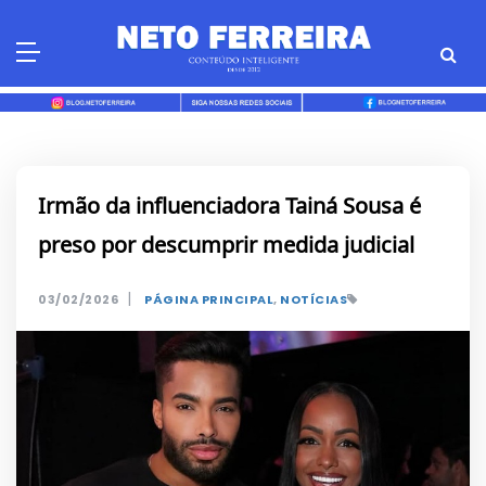
Skip
to
content
Irmão da influenciadora Tainá Sousa é
preso por descumprir medida judicial
|
03/02/2026
PÁGINA PRINCIPAL
,
NOTÍCIAS