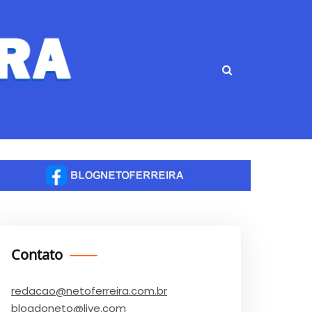
Contato
redacao@netoferreira.com.br
blogdoneto@live.com