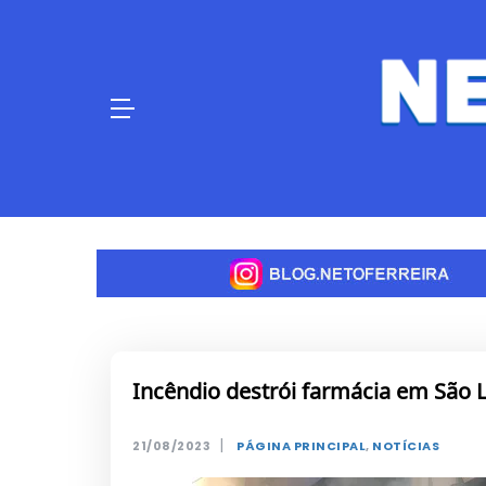
Skip
to
content
Incêndio destrói farmácia em São L
|
21/08/2023
PÁGINA PRINCIPAL
,
NOTÍCIAS