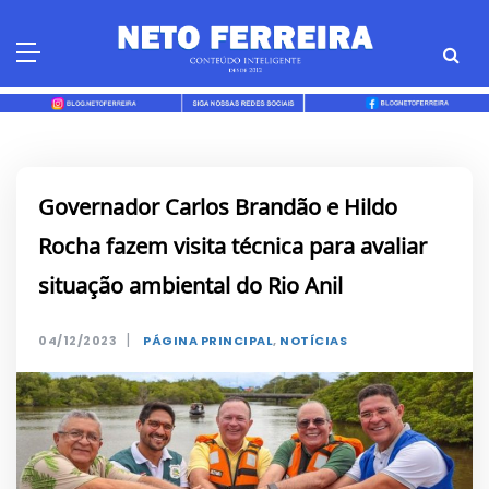
Skip
to
content
Governador Carlos Brandão e Hildo
Rocha fazem visita técnica para avaliar
situação ambiental do Rio Anil
|
04/12/2023
PÁGINA PRINCIPAL
,
NOTÍCIAS