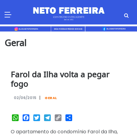
Skip
to
content
Geral
Farol da Ilha volta a pegar
fogo
|
02/06/2015
GERAL
WhatsApp
Facebook
Twitter
Telegram
Copy
Share
Link
O apartamento do condomínio Farol da Ilha,