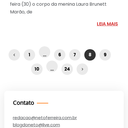
feira (30) o corpo da menina Laura Brunett
Marão, de
LEIA MAIS
1
…
6
7
8
9
10
…
24
Contato
redacao@netoferreira.com.br
blogdoneto@live.com