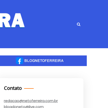
Contato
redacao@netoferreira.com.br
blogdoneto@live.com