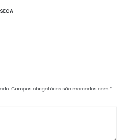
NSECA
disse:
cado.
Campos obrigatórios são marcados com
*