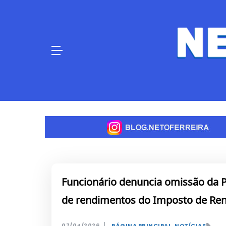
Skip
to
content
Funcionário denuncia omissão da Pr
de rendimentos do Imposto de Re
|
07/04/2026
PÁGINA PRINCIPAL
,
NOTÍCIAS