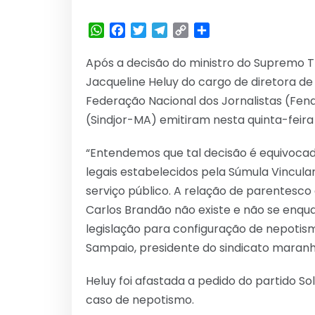
WhatsApp
Facebook
Twitter
Telegram
Copy
Share
Link
Após a decisão do ministro do Supremo Tri
Jacqueline Heluy do cargo de diretora de
Federação Nacional dos Jornalistas (Fena
(Sindjor-MA) emitiram nesta quinta-feira 
“Entendemos que tal decisão é equivocada
legais estabelecidos pela Súmula Vincula
serviço público. A relação de parentesco
Carlos Brandão não existe e não se enquad
legislação para configuração de nepotism
Sampaio, presidente do sindicato maran
Heluy foi afastada a pedido do partido S
caso de nepotismo.