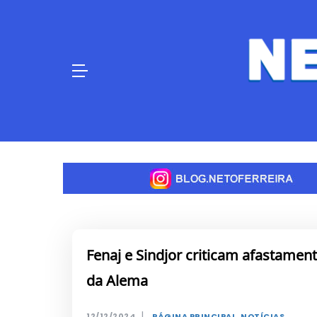
Skip
to
content
Fenaj e Sindjor criticam afastame
da Alema
|
12/12/2024
PÁGINA PRINCIPAL
,
NOTÍCIAS