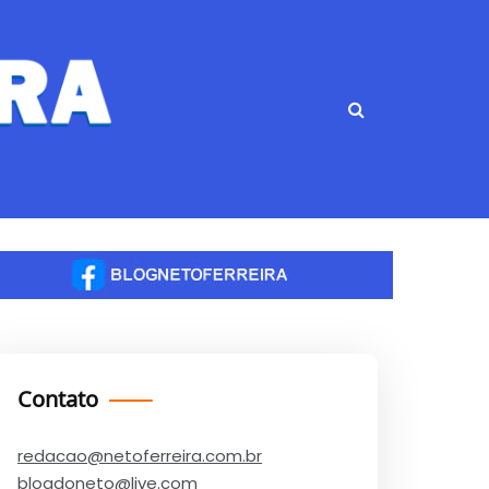
Contato
redacao@netoferreira.com.br
blogdoneto@live.com