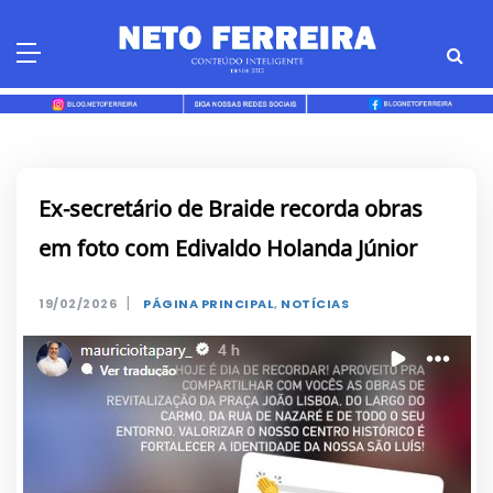
Skip
to
content
Ex-secretário de Braide recorda obras
em foto com Edivaldo Holanda Júnior
|
19/02/2026
PÁGINA PRINCIPAL
,
NOTÍCIAS