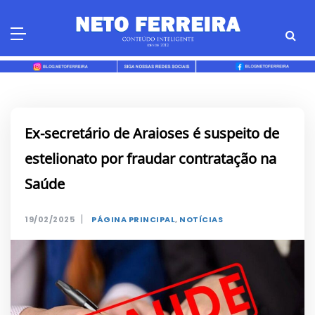
Skip
to
content
Ex-secretário de Araioses é suspeito de
estelionato por fraudar contratação na
Saúde
|
19/02/2025
PÁGINA PRINCIPAL
,
NOTÍCIAS