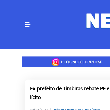
Skip
to
content
Ex-prefeito de Timbiras rebate PF 
lícito
|
24/02/2026
PÁGINA PRINCIPAL
,
NOTÍCIAS