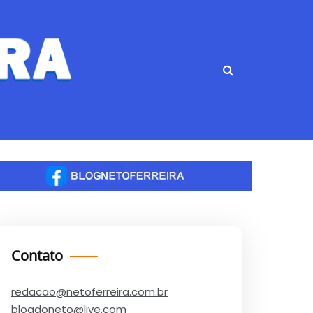
Contato
redacao@netoferreira.com.br
blogdoneto@live.com