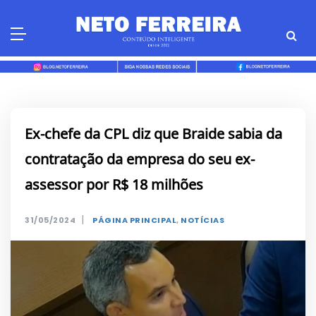
Skip
to
content
Ex-chefe da CPL diz que Braide sabia da
contratação da empresa do seu ex-
assessor por R$ 18 milhões
|
31/05/2024
PÁGINA PRINCIPAL
,
NOTÍCIAS