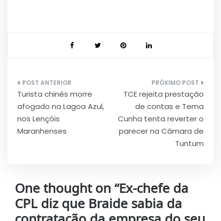
Navegação
Turista chinês morre
TCE rejeita prestação
de
afogado na Lagoa Azul,
de contas e Tema
Post
nos Lençóis
Cunha tenta reverter o
Maranhenses
parecer na Câmara de
Tuntum
One thought on “
Ex-chefe da
CPL diz que Braide sabia da
contratação da empresa do seu