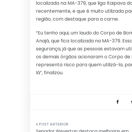
localizada na MA-379, que liga Itaipava d
recentemente, e que é muito utilizada p
região, com destaque para a carne.
“Eu tenho aqui, um laudo do Corpo de Bomb
Anajá, que fica localizada na MA-379. Es
segurança, já que as pessoas estavam util
os demais órgãos acionaram o Corpo de B
representa risco para quem utilizá-la, p
lá”, finalizou.
Navegação
Senador Weverton destaca melhorias em