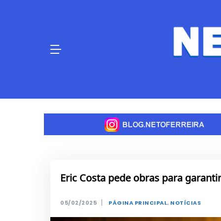
Skip
to
content
Eric Costa pede obras para garant
|
05/02/2025
PÁGINA PRINCIPAL
,
NOTÍCIAS