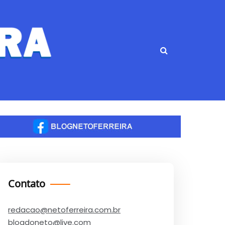
Contato
redacao@netoferreira.com.br
blogdoneto@live.com