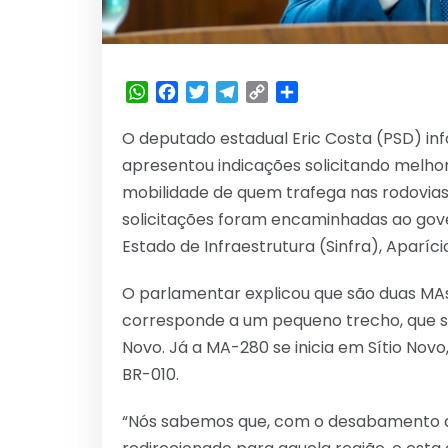
WhatsApp
Facebook
Twitter
Telegram
Copy
Share
Link
O deputado estadual Eric Costa (PSD) inf
apresentou indicações solicitando melhor
mobilidade de quem trafega nas rodovias
solicitações foram encaminhadas ao gove
Estado de Infraestrutura (Sinfra), Aparíci
O parlamentar explicou que são duas MA
corresponde a um pequeno trecho, que se 
Novo. Já a MA-280 se inicia em Sítio Nov
BR-010.
“Nós sabemos que, com o desabamento da 