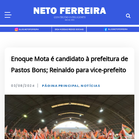
Skip
to
content
Enoque Mota é candidato à prefeitura de
Pastos Bons; Reinaldo para vice-prefeito
|
03/08/2024
PÁGINA PRINCIPAL
,
NOTÍCIAS