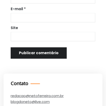
E-mail
*
Site
Contato
redacao@netoferreira.com.br
blogdoneto@live.com