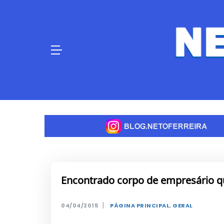
Skip
to
content
Encontrado corpo de empresário q
|
04/04/2015
PÁGINA PRINCIPAL
,
GERAL