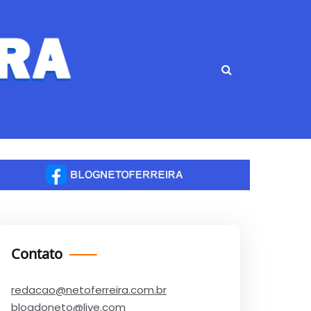
Contato
redacao@netoferreira.com.br
blogdoneto@live.com