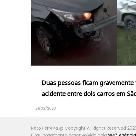
Duas pessoas ficam gravemente 
acidente entre dois carros em São
21/03/2023
Neto Ferreira @ Copyright All Rights Reserved 202
Orgulhosamente desenvolvido pela
WeZ Agência 