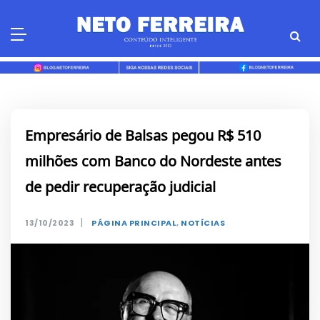
Skip
to
content
Empresário de Balsas pegou R$ 510
milhões com Banco do Nordeste antes
de pedir recuperação judicial
|
13/10/2023
PÁGINA PRINCIPAL
,
NOTÍCIAS