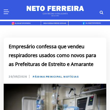
Skip
to
content
Empresário confessa que vendeu
respiradores usados como novos para
as Prefeituras de Estreito e Amarante
|
20/05/2026
PÁGINA PRINCIPAL
,
NOTÍCIAS