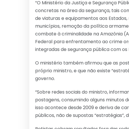
“O Ministério da Justiça e Segurança Pú
concretas na área da segurança, tais co
de viaturas e equipamentos aos Estados, 
municípios, remoção da política armamen
combate à criminalidade na Amazônia (AM
Federal para enfrentamento ao crime or
integradas de segurança pública com os E
O ministério também afirmou que as postag
próprio ministro, e que não existe “estr
governo.
“Sobre redes sociais do ministro, infor
postagens, consumindo alguns minutos do
isso acontece desde 2009 e deriva de ca
públicos, não de supostas “estratégias”, di
Petistas cobram resultados fora das red