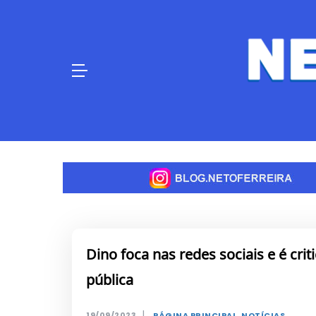
Skip
to
content
Dino foca nas redes sociais e é cr
pública
|
19/09/2023
PÁGINA PRINCIPAL
,
NOTÍCIAS