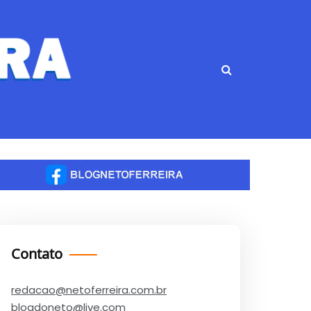
Contato
redacao@netoferreira.com.br
blogdoneto@live.com