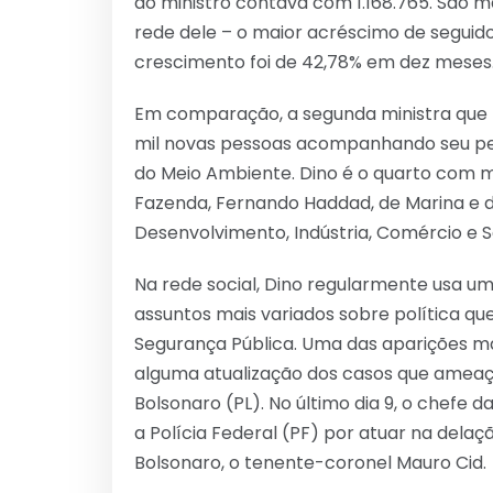
do ministro contava com 1.168.765. São
rede dele – o maior acréscimo de seguid
crescimento foi de 42,78% em dez meses
Em comparação, a segunda ministra que m
mil novas pessoas acompanhando seu perf
do Meio Ambiente. Dino é o quarto com ma
Fazenda, Fernando Haddad, de Marina e d
Desenvolvimento, Indústria, Comércio e S
Na rede social, Dino regularmente usa um
assuntos mais variados sobre política que
Segurança Pública. Uma das aparições ma
alguma atualização dos casos que ameaça
Bolsonaro (PL). No último dia 9, o chefe d
a Polícia Federal (PF) por atuar na dela
Bolsonaro, o tenente-coronel Mauro Cid.