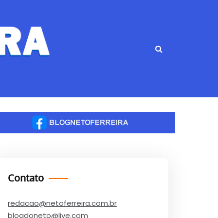
Contato
redacao@netoferreira.com.br
blogdoneto@live.com