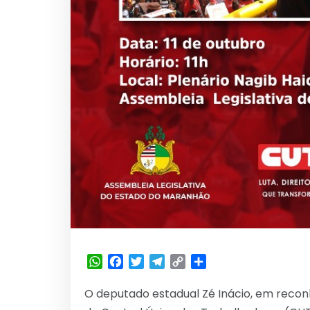
WhatsApp
Facebook
Twitter
Telegram
Copy
Share
Link
O deputado estadual Zé Inácio, em reconh