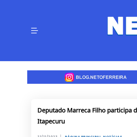
Skip
to
content
Deputado Marreca Filho participa 
Itapecuru
|
21/11/2023
PÁGINA PRINCIPAL
,
NOTÍCIAS