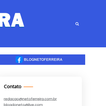
Contato
redacao@netoferreira.com.br
blogdoneto@live.com