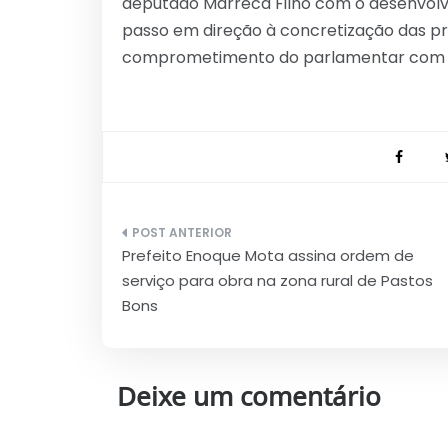
deputado Marreca Filho com o desenvolv
passo em direção à concretização das 
comprometimento do parlamentar com o 
Navegação
Prefeito Enoque Mota assina ordem de
de
serviço para obra na zona rural de Pastos
Post
Bons
Deixe um comentário