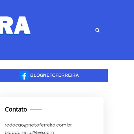
Contato
redacao@netoferreira.com.br
blogdoneto@live.com