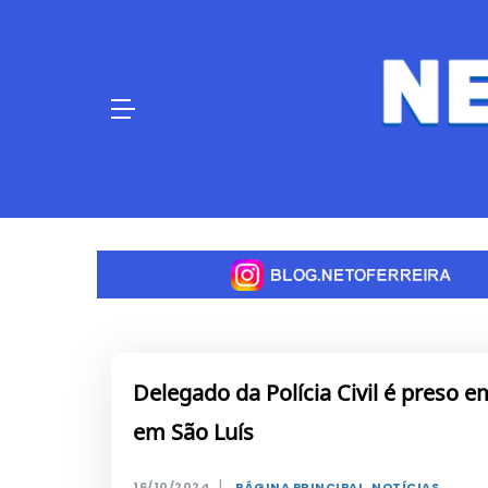
Skip
to
content
Delegado da Polícia Civil é preso e
em São Luís
|
16/10/2024
PÁGINA PRINCIPAL
,
NOTÍCIAS