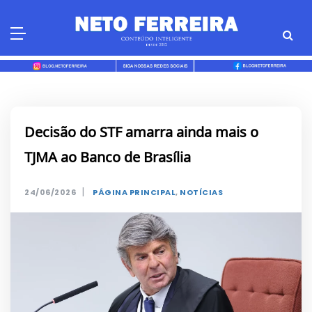
Skip
to
content
Decisão do STF amarra ainda mais o
TJMA ao Banco de Brasília
|
24/06/2026
PÁGINA PRINCIPAL
,
NOTÍCIAS