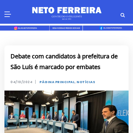
Skip
to
content
Debate com candidatos à prefeitura de
São Luís é marcado por embates
|
04/10/2024
PÁGINA PRINCIPAL
,
NOTÍCIAS