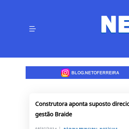
Skip
to
content
Construtora aponta suposto direcio
gestão Braide
|
05/07/2024
PÁGINA PRINCIPAL
,
NOTÍCIAS