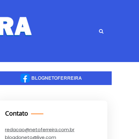
Contato
redacao@netoferreira.com.br
blogdoneto@live.com