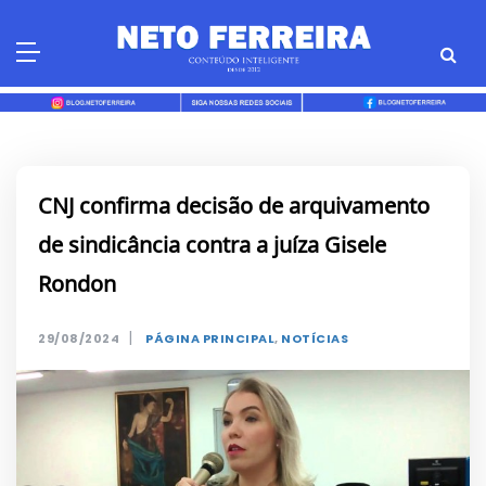
Skip
to
content
CNJ confirma decisão de arquivamento
de sindicância contra a juíza Gisele
Rondon
|
29/08/2024
PÁGINA PRINCIPAL
,
NOTÍCIAS