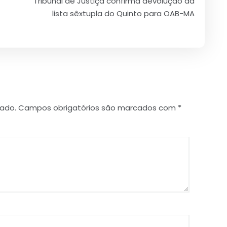
Tribunal de Justiça confirma devolução da
lista sêxtupla do Quinto para OAB-MA
cado.
Campos obrigatórios são marcados com
*