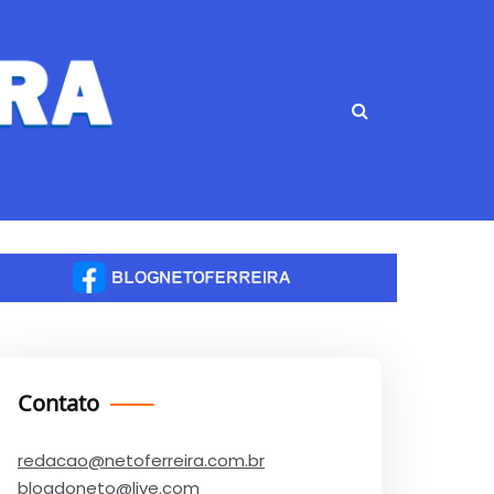
Contato
redacao@netoferreira.com.br
blogdoneto@live.com