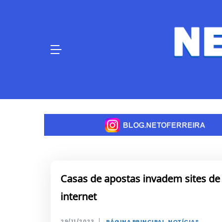
Skip
to
content
Casas de apostas invadem sites de p
internet
|
29/11/2023
PÁGINA PRINCIPAL
,
NOTÍCIAS