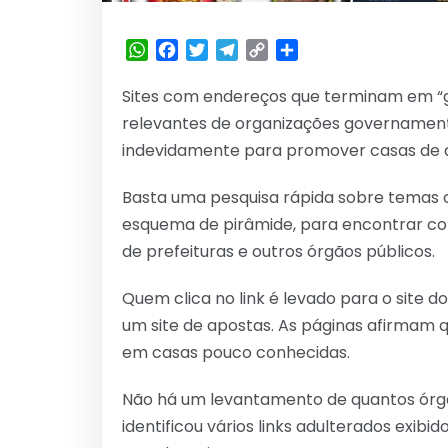
WhatsApp
Facebook
Twitter
Telegram
Copy
Share
Link
Sites com endereços que terminam em “go
relevantes de organizações governament
indevidamente para promover casas de 
Basta uma pesquisa rápida sobre temas c
esquema de pirâmide, para encontrar con
de prefeituras e outros órgãos públicos.
Quem clica no link é levado para o site d
um site de apostas. As páginas afirmam q
em casas pouco conhecidas.
Não há um levantamento de quantos órgão
identificou vários links adulterados exib