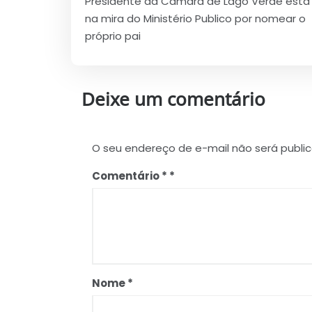
Presidente da Câmara de Lago Verde está
de
na mira do Ministério Publico por nomear o
Post
próprio pai
Deixe um comentário
O seu endereço de e-mail não será publi
Comentário
*
Nome
*