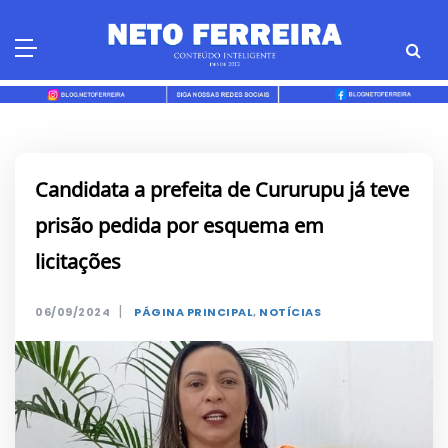
Skip
to
content
Candidata a prefeita de Cururupu já teve
prisão pedida por esquema em
licitações
|
06/09/2024
PÁGINA PRINCIPAL
,
NOTÍCIAS