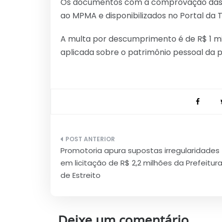
Os documentos com a comprovação das 
ao MPMA e disponibilizados no Portal da 
A multa por descumprimento é de R$ 1 mil d
aplicada sobre o patrimônio pessoal da 
Navegação
Promotoria apura supostas irregularidades
de
em licitação de R$ 2,2 milhões da Prefeitur
Post
de Estreito
Deixe um comentário