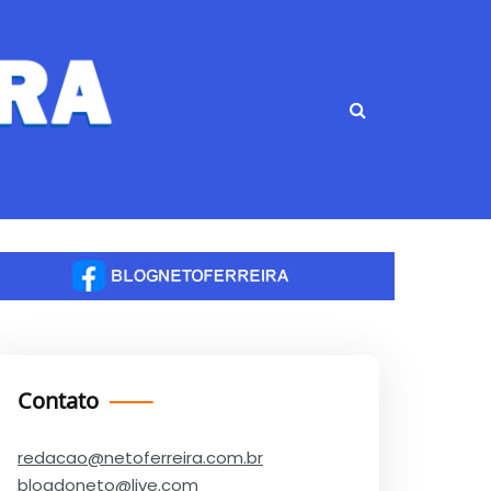
Contato
redacao@netoferreira.com.br
blogdoneto@live.com