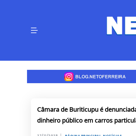
Skip
to
content
Câmara de Buriticupu é denunciad
dinheiro público em carros particu
|
27/11/2025
PÁGINA PRINCIPAL
,
NOTÍCIAS