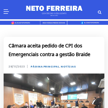
Skip
to
content
Câmara aceita pedido de CPI dos
Emergenciais contra a gestão Braide
|
29/11/2023
PÁGINA PRINCIPAL
,
NOTÍCIAS