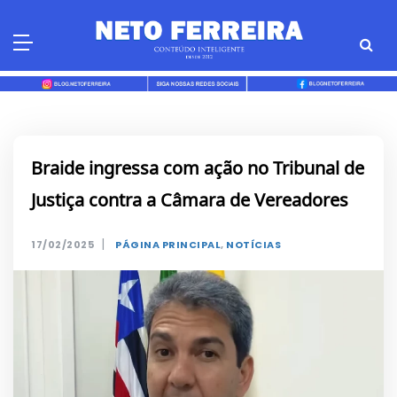
Skip
to
content
Braide ingressa com ação no Tribunal de
Justiça contra a Câmara de Vereadores
|
17/02/2025
PÁGINA PRINCIPAL
,
NOTÍCIAS